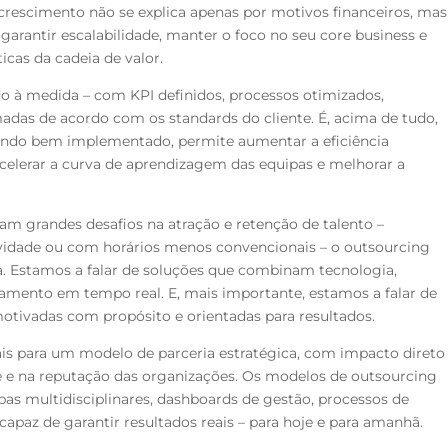
e crescimento não se explica apenas por motivos financeiros, mas
arantir escalabilidade, manter o foco no seu core business e
cas da cadeia de valor.
à medida – com KPI definidos, processos otimizados,
madas de acordo com os standards do cliente. É, acima de tudo,
ndo bem implementado, permite aumentar a eficiência
, acelerar a curva de aprendizagem das equipas e melhorar a
grandes desafios na atração e retenção de talento –
vidade ou com horários menos convencionais – o outsourcing
da. Estamos a falar de soluções que combinam tecnologia,
ento em tempo real. E, mais importante, estamos a falar de
otivadas com propósito e orientadas para resultados.
is para um modelo de parceria estratégica, com impacto direto
te e na reputação das organizações. Os modelos de outsourcing
pas multidisciplinares, dashboards de gestão, processos de
apaz de garantir resultados reais – para hoje e para amanhã.