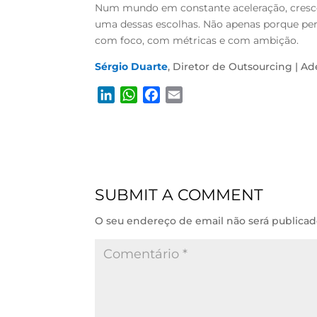
Num mundo em constante aceleração, crescer
uma dessas escolhas. Não apenas porque pe
com foco, com métricas e com ambição.
Sérgio Duarte
, Diretor de Outsourcing | A
L
W
F
E
i
h
a
m
n
a
c
a
k
t
e
i
e
s
b
l
d
A
o
SUBMIT A COMMENT
I
p
o
n
p
k
O seu endereço de email não será publicad