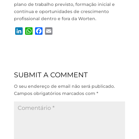
plano de trabalho previsto, formação inicial e
contínua e oportunidades de crescimento
profissional dentro e fora da Worten.
L
W
F
E
i
h
a
m
n
a
c
a
k
t
e
i
e
s
b
l
d
A
o
SUBMIT A COMMENT
I
p
o
n
p
k
O seu endereço de email não será publicado.
Campos obrigatórios marcados com
*