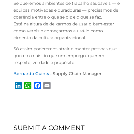
Se queremos ambientes de trabalho saudáveis — e
equipas motivadas e duradouras — precisamos de
coerência entre o que se diz e o que se faz.
Está na altura de deixarmos de usar o bem-estar
como verniz e começarmos a usá-lo como
cimento da cultura organizacional.
Só assim poderemos atrair e manter pessoas que
querem mais do que um emprego: querem
respeito, verdade e propósito.
Bernardo Guinea
, Supply Chain Manager
L
W
F
E
i
h
a
m
n
a
c
a
k
t
e
i
e
s
b
l
d
A
o
SUBMIT A COMMENT
I
p
o