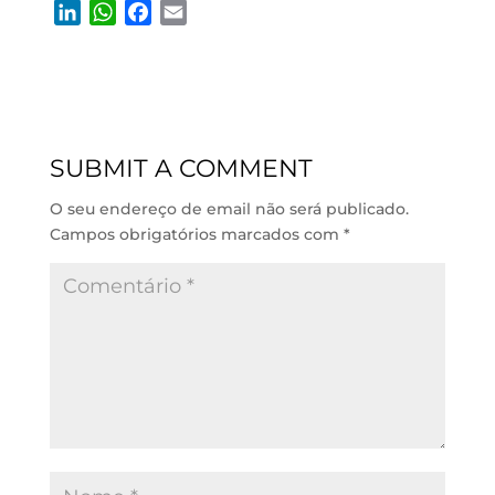
L
W
F
E
i
h
a
m
n
a
c
a
k
t
e
i
e
s
b
l
d
A
o
SUBMIT A COMMENT
I
p
o
n
p
k
O seu endereço de email não será publicado.
Campos obrigatórios marcados com
*