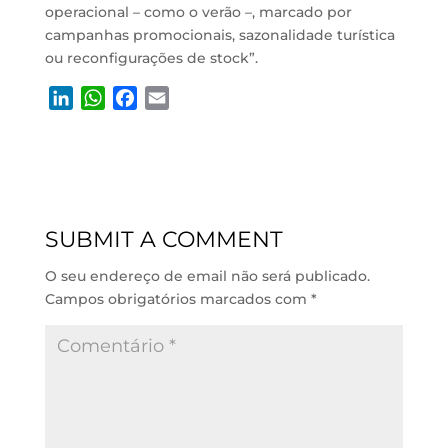
operacional – como o verão –, marcado por
campanhas promocionais, sazonalidade turística
ou reconfigurações de stock”.
L
W
F
E
i
h
a
m
n
a
c
a
k
t
e
i
e
s
b
l
d
A
o
SUBMIT A COMMENT
I
p
o
n
p
k
O seu endereço de email não será publicado.
Campos obrigatórios marcados com
*