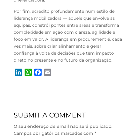
diferenciadora.
Por fim, acredito profundamente num estilo de
liderança mobilizadora — aquele que envolve as
equipas, constrói pontes entre áreas e transforma
complexidade em ação com clareza, agilidade e
foco em valor. A liderança em procurement é, cada
vez mais, sobre criar alinhamento e gerar
confiança à volta de decisões que têm impacto
direto no presente e no futuro da organização.
L
W
F
E
i
h
a
m
n
a
c
a
k
t
e
i
e
s
b
l
d
A
o
SUBMIT A COMMENT
I
p
o
n
p
k
O seu endereço de email não será publicado.
Campos obrigatórios marcados com
*