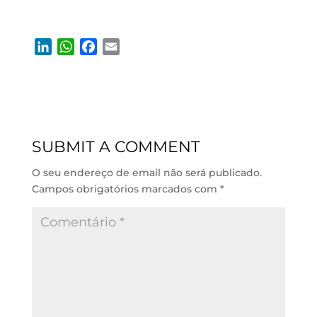
L
W
F
E
i
h
a
m
n
a
c
a
k
t
e
i
e
s
b
l
d
A
o
SUBMIT A COMMENT
I
p
o
n
p
k
O seu endereço de email não será publicado.
Campos obrigatórios marcados com
*