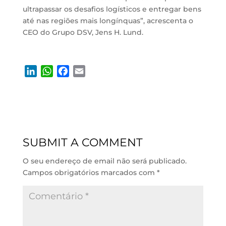
ultrapassar os desafios logísticos e entregar bens
até nas regiões mais longínquas”, acrescenta o
CEO do Grupo DSV, Jens H. Lund.
L
W
F
E
i
h
a
m
n
a
c
a
k
t
e
i
e
s
b
l
d
A
o
SUBMIT A COMMENT
I
p
o
n
p
k
O seu endereço de email não será publicado.
Campos obrigatórios marcados com
*