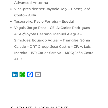
Advanced Antenna
Vice-presidentes: Raynald Joly – Horse; José
Couto – AFIA
Tesoureiro: Paulo Ferreira – Epedal
Vogais: Jorge Rosa – CEiiA; Carlos Rodrigues –
ACAP/Toyota Caetano; Manuel Alegria –
Simoldes; Eduardo Aguiar – Triangles; Sónia
Calado – DRT Group; José Castro – ZF; A. Luís
Moreira – IST; Carlos Saraiva – MCG; João Costa –
ATEC
L
W
F
E
i
h
a
m
n
a
c
a
k
t
e
i
e
s
b
l
d
A
o