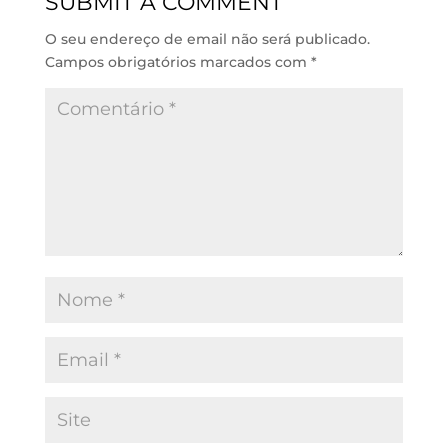
SUBMIT A COMMENT
I
p
o
n
p
k
O seu endereço de email não será publicado.
Campos obrigatórios marcados com
*