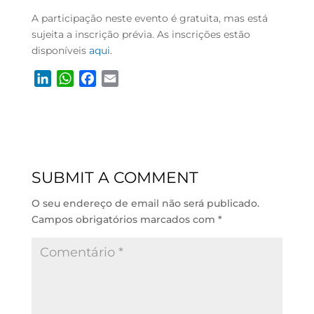
A participação neste evento é gratuita, mas está
sujeita a inscrição prévia. As inscrições estão
disponíveis
aqui
.
L
W
F
E
i
h
a
m
n
a
c
a
k
t
e
i
e
s
b
l
d
A
o
SUBMIT A COMMENT
I
p
o
n
p
k
O seu endereço de email não será publicado.
Campos obrigatórios marcados com
*