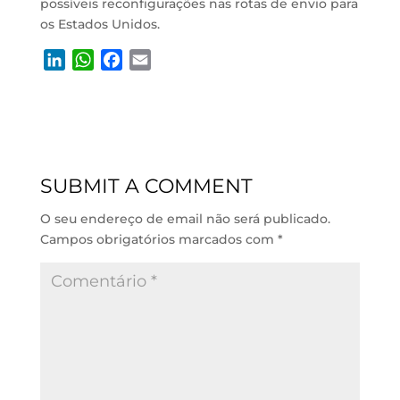
possíveis reconfigurações nas rotas de envio para
os Estados Unidos.
L
W
F
E
i
h
a
m
n
a
c
a
k
t
e
i
e
s
b
l
d
A
o
SUBMIT A COMMENT
I
p
o
n
p
k
O seu endereço de email não será publicado.
Campos obrigatórios marcados com
*