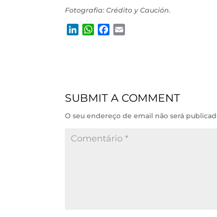
Fotografia: Crédito y Caución.
L
W
F
E
i
h
a
m
n
a
c
a
k
t
e
i
e
s
b
l
d
A
o
SUBMIT A COMMENT
I
p
o
n
p
k
O seu endereço de email não será publicad