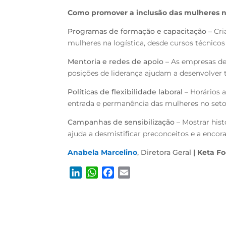
Como promover a inclusão das mulheres na
Programas de formação e capacitação
– Cri
mulheres na logística, desde cursos técnicos
Mentoria e redes de apoio
– As empresas d
posições de liderança ajudam a desenvolver
Políticas de flexibilidade laboral
– Horários a
entrada e permanência das mulheres no seto
Campanhas de sensibilização
– Mostrar hist
ajuda a desmistificar preconceitos e a encora
Anabela Marcelino
, Diretora Geral
| Keta F
L
W
F
E
i
h
a
m
n
a
c
a
k
t
e
i
e
s
b
l