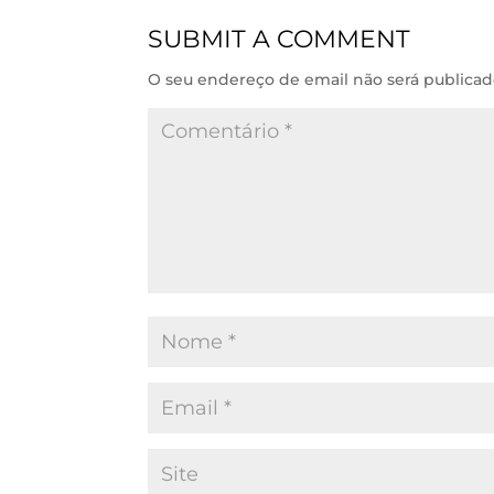
d
A
o
SUBMIT A COMMENT
I
p
o
n
p
k
O seu endereço de email não será publicad