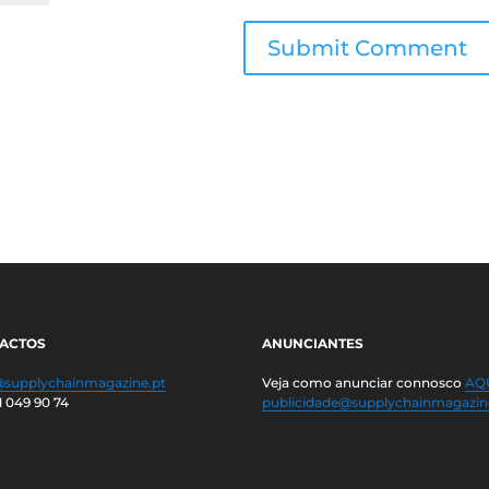
ACTOS
ANUNCIANTES
@supplychainmagazine.pt
Veja como anunciar connosco
AQU
1 049 90 74
publicidade@supplychainmagazin