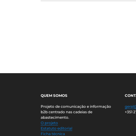
QUEM SOMOS
CONT
Projeto de comunicação e informação
geral
b2b centrado nas cadeias de
+351 2
abastecimento.
O projeto
Estatuto editorial
Ficha técnica