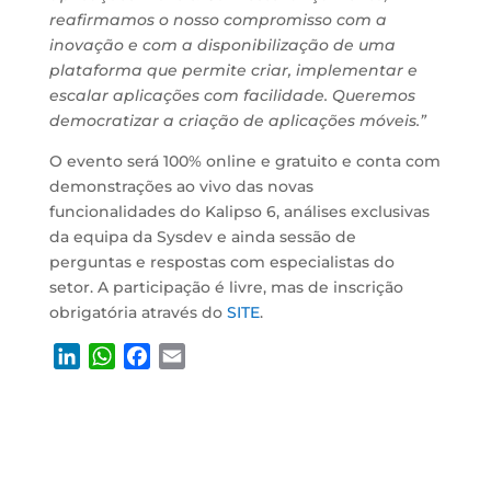
reafirmamos o nosso compromisso com a
inovação e com a disponibilização de uma
plataforma que permite criar, implementar e
escalar aplicações com facilidade. Queremos
democratizar a criação de aplicações móveis.”
O evento será 100% online e gratuito e conta com
demonstrações ao vivo das novas
funcionalidades do Kalipso 6, análises exclusivas
da equipa da Sysdev e ainda sessão de
perguntas e respostas com especialistas do
setor. A participação é livre, mas de inscrição
obrigatória através do
SITE
.
L
W
F
E
i
h
a
m
n
a
c
a
k
t
e
i
e
s
b
l
d
A
o