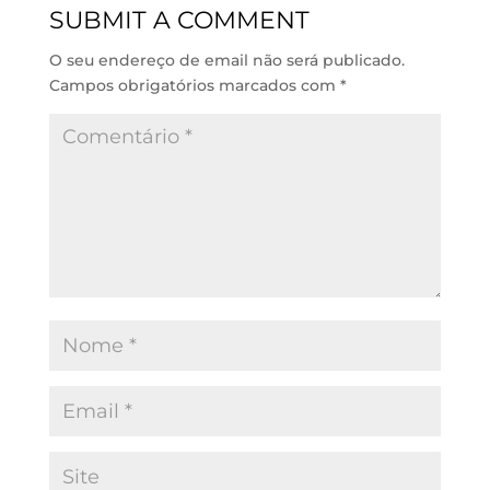
SUBMIT A COMMENT
I
p
o
n
p
k
O seu endereço de email não será publicado.
Campos obrigatórios marcados com
*