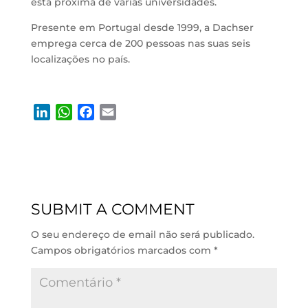
está próxima de várias universidades.
Presente em Portugal desde 1999, a Dachser
emprega cerca de 200 pessoas nas suas seis
localizações no país.
L
W
F
E
i
h
a
m
n
a
c
a
k
t
e
i
e
s
b
l
d
A
o
SUBMIT A COMMENT
I
p
o
n
p
k
O seu endereço de email não será publicado.
Campos obrigatórios marcados com
*