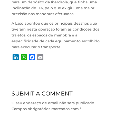
para um depósito da Iberdrola, que tinha uma
inclinação de 11%, pelo que exigiu uma maior
precisão nas manobras efetuadas.
A Laso apontou que os principais desafios que
tiveram nesta operação foram as condições dos
trajetos, os espaços de manobra e a
especificidade de cada equipamento escolhido
para executar o transporte.
L
W
F
E
i
h
a
m
n
a
c
a
k
t
e
i
e
s
b
l
d
A
o
SUBMIT A COMMENT
I
p
o
n
p
k
O seu endereço de email não será publicado.
Campos obrigatórios marcados com
*