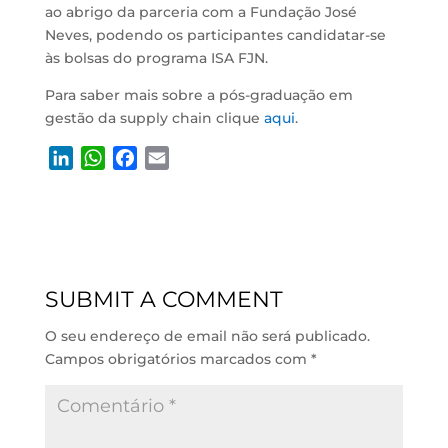
ao abrigo da parceria com a Fundação José
Neves, podendo os participantes candidatar-se
às bolsas do programa ISA FJN.
Para saber mais sobre a pós-graduação em
gestão da supply chain clique
aqui
.
L
W
F
E
i
h
a
m
n
a
c
a
k
t
e
i
e
s
b
l
d
A
o
SUBMIT A COMMENT
I
p
o
n
p
k
O seu endereço de email não será publicado.
Campos obrigatórios marcados com
*