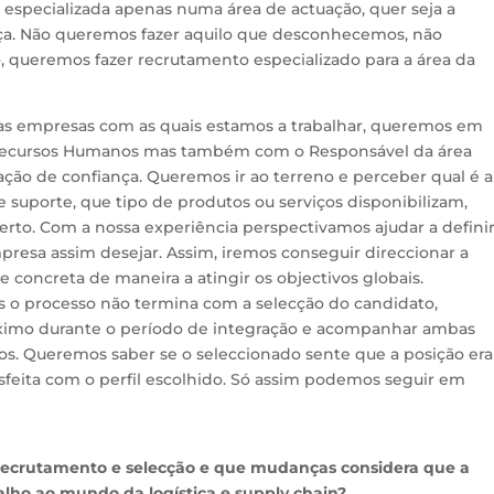
specializada apenas numa área de actuação, quer seja a
ença. Não queremos fazer aquilo que desconhecemos, não
 queremos fazer recrutamento especializado para a área da
 as empresas com as quais estamos a trabalhar, queremos em
Recursos Humanos mas também com o Responsável da área
lação de confiança. Queremos ir ao terreno e perceber qual é a
e suporte, que tipo de produtos ou serviços disponibilizam,
erto. Com a nossa experiência perspectivamos ajudar a defini
mpresa assim desejar. Assim, iremos conseguir direccionar a
 concreta de maneira a atingir os objectivos globais.
ós o processo não termina com a selecção do candidato,
mo durante o período de integração e acompanhar ambas
os. Queremos saber se o seleccionado sente que a posição era
sfeita com o perfil escolhido. Só assim podemos seguir em
.
recrutamento e selecção e que mudanças considera que a
lho ao mundo da logística e supply chain?