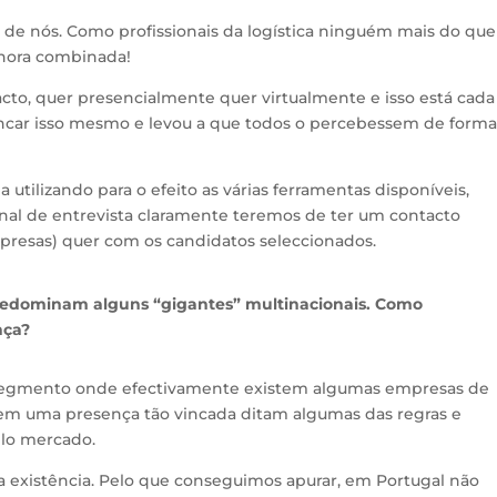
de nós. Como profissionais da logística ninguém mais do que
 hora combinada!
cto, quer presencialmente quer virtualmente e isso está cada
o vincar isso mesmo e levou a que todos o percebessem de form
a utilizando para o efeito as várias ferramentas disponíveis,
inal de entrevista claramente teremos de ter um contacto
mpresas) quer com os candidatos seleccionados.
predominam alguns “gigantes” multinacionais. Como
nça?
segmento onde efectivamente existem algumas empresas de
erem uma presença tão vincada ditam algumas das regras e
lo mercado.
sa existência. Pelo que conseguimos apurar, em Portugal não