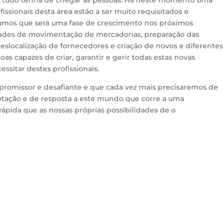
s tudo tenha de chegar às pessoas. Há neste momento uma
ofissionais desta área estão a ser muito requisitados e
tamos que será uma fase de crescimento nos próximos
ades de movimentação de mercadorias, preparação das
localização de fornecedores e criação de novos e diferente
oas capazes de criar, garantir e gerir todas estas novas
ssitar destes profissionais.
promissor e desafiante e que cada vez mais precisaremos de
tação e de resposta a este mundo que corre a uma
rápida que as nossas próprias possibilidades de o