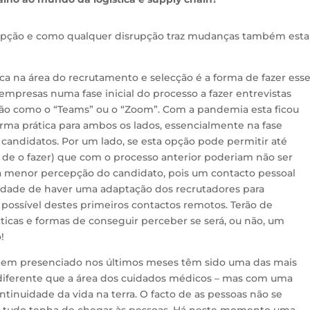
rupção e como qualquer disrupção traz mudanças também esta
ca na área do recrutamento e selecção é a forma de fazer ess
mpresas numa fase inicial do processo a fazer entrevistas
ção como o “Teams” ou o “Zoom”. Com a pandemia esta ficou
orma prática para ambos os lados, essencialmente na fase
is candidatos. Por um lado, se esta opção pode permitir até
de de o fazer) que com o processo anterior poderiam não ser
a menor percepção do candidato, pois um contacto pessoal
idade de haver uma adaptação dos recrutadores para
possível destes primeiros contactos remotos. Terão de
cticas e formas de conseguir perceber se será, ou não, um
!
e tem presenciado nos últimos meses têm sido uma das mais
 diferente que a área dos cuidados médicos – mas com uma
tinuidade da vida na terra. O facto de as pessoas não se