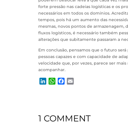
poderem deslocar leva a que cada vez mai
forte pressão nas cadeias logísticas e os pr
necessários em todos os domínios. Acredi
tempos, pois há um aumento das necessid
mesmas, novos pontos de armazenagem, des
fluxos logísticos, é necessário também pess
alterações que subitamente passaram a nece
Em conclusão, pensamos que o futuro será 
pessoas capazes e com capacidade de adap
velocidade que, por vezes, parece ser mais 
acompanhar.
L
W
F
E
i
h
a
m
n
a
c
a
k
t
e
i
e
s
b
l
d
A
o
1 COMMENT
I
p
o