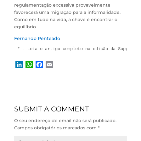
regulamentação excessiva provavelmente
favorecerá uma migração para a informalidade.
Como em tudo na vida, a chave é encontrar o
equilíbrio
Fernando Penteado
* - Leia o artigo completo na edição da Supply Ch
L
W
F
E
i
h
a
m
n
a
c
a
k
t
e
i
e
s
b
l
d
A
o
SUBMIT A COMMENT
I
p
o
n
p
k
O seu endereço de email não será publicado.
Campos obrigatórios marcados com
*