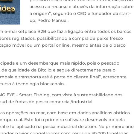
acesso ao recurso e através da informação sobre
a origem”, segundo o CEO e fundador da start-
up, Pedro Manuel.
um e-marketplace B2B que faz a ligação entre todos os barcos
ores registados, possibilitando a compra de peixe fresco
cação móvel ou um portal online, mesmo antes de o barco
tecipada e um desembarque mais rápido, pois o pescado
 de qualidade da Bitcliq e segue directamente para o
mbala e transporta até à porta do cliente final”, acrescenta
curso à tecnologia blockchain.
 BIG EYE – Smart Fishing, com vista à sustentabilidade dos
oud de frotas de pesca comercial/industrial.
b as operações no mar, com base em dados analíticos obtidos
tempo-real. Este foi o primeiro software desenvolvido pela
nal e foi aplicado na pesca industrial de atum. No primeiro ano
grandes navios congeladores com cerca de 30.000 toneladas