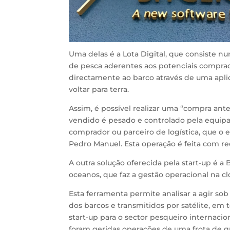
Uma delas é a Lota Digital, que consiste n
de pesca aderentes aos potenciais comprad
directamente ao barco através de uma apli
voltar para terra.
Assim, é possível realizar uma “compra an
vendido é pesado e controlado pela equipa
comprador ou parceiro de logística, que o e
Pedro Manuel. Esta operação é feita com re
A outra solução oferecida pela start-up é a
oceanos, que faz a gestão operacional na cl
Esta ferramenta permite analisar a agir so
dos barcos e transmitidos por satélite, em 
start-up para o sector pesqueiro internacio
foram geridas operações de uma frota de 