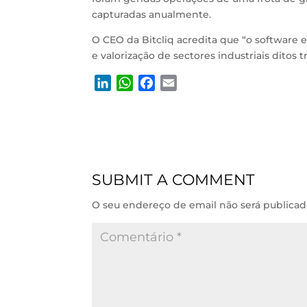
capturadas anualmente.
O CEO da Bitcliq acredita que “o software 
e valorização de sectores industriais ditos tr
L
W
F
E
i
h
a
m
n
a
c
a
k
t
e
i
e
s
b
l
d
A
o
SUBMIT A COMMENT
I
p
o
n
p
k
O seu endereço de email não será publicad