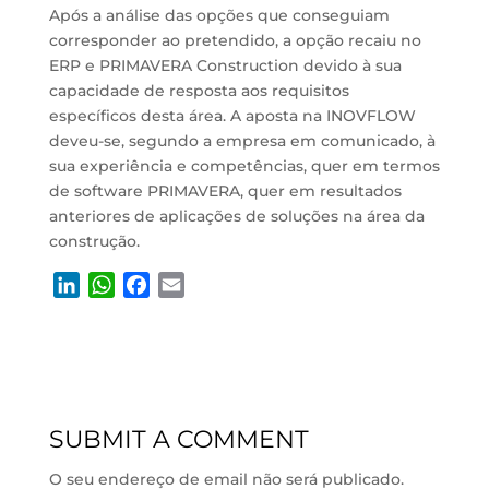
Após a análise das opções que conseguiam
corresponder ao pretendido, a opção recaiu no
ERP e PRIMAVERA Construction devido à sua
capacidade de resposta aos requisitos
específicos desta área. A aposta na INOVFLOW
deveu-se, segundo a empresa em comunicado, à
sua experiência e competências, quer em termos
de software PRIMAVERA, quer em resultados
anteriores de aplicações de soluções na área da
construção.
L
W
F
E
i
h
a
m
n
a
c
a
k
t
e
i
e
s
b
l
d
A
o
SUBMIT A COMMENT
I
p
o
n
p
k
O seu endereço de email não será publicado.